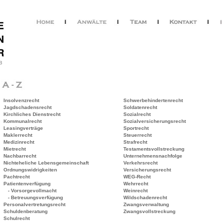
B
Insolvenzrecht
Schwerbehindertenrecht
Jagdschadensrecht
Soldatenrecht
Kirchliches Dienstrecht
Sozialrecht
Kommunalrecht
Sozialversicherungsrecht
Leasingverträge
Sportrecht
Maklerrecht
Steuerrecht
Medizinrecht
Strafrecht
Mietrecht
Testamentsvollstreckung
Nachbarrecht
Unternehmensnachfolge
Nichteheliche Lebensgemeinschaft
Verkehrsrecht
Ordnungswidrigkeiten
Versicherungsrecht
Pachtrecht
WEG-Recht
Patientenverfügung
Wehrrecht
- Vorsorgevollmacht
Weinrecht
- Betreuungsverfügung
Wildschadenrecht
Personalvertretungsrecht
Zwangsverwaltung
Schuldenberatung
Zwangsvollstreckung
Schulrecht