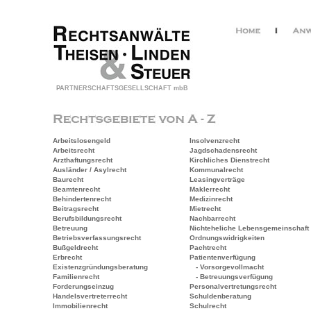
PARTNERSCHAFTSGESELLSCHAFT mbB
Arbeitslosengeld
Insolvenzrecht
Arbeitsrecht
Jagdschadensrecht
Arzthaftungsrecht
Kirchliches Dienstrecht
Ausländer / Asylrecht
Kommunalrecht
Baurecht
Leasingverträge
Beamtenrecht
Maklerrecht
Behindertenrecht
Medizinrecht
Beitragsrecht
Mietrecht
Berufsbildungsrecht
Nachbarrecht
Betreuung
Nichteheliche Lebensgemeinschaft
Betriebsverfassungsrecht
Ordnungswidrigkeiten
Bußgeldrecht
Pachtrecht
Erbrecht
Patientenverfügung
Existenzgründungsberatung
- Vorsorgevollmacht
Familienrecht
- Betreuungsverfügung
Forderungseinzug
Personalvertretungsrecht
Handelsvertreterrecht
Schuldenberatung
Immobilienrecht
Schulrecht