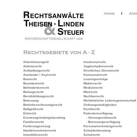
PARTNERSCHAFTSGESELLSCHAFT mbB
Arbeitslosengeld
Insolvenzrecht
Arbeitsrecht
Jagdschadensrecht
Arzthaftungsrecht
Kirchliches Dienstrecht
Ausländer / Asylrecht
Kommunalrecht
Baurecht
Leasingverträge
Beamtenrecht
Maklerrecht
Behindertenrecht
Medizinrecht
Beitragsrecht
Mietrecht
Berufsbildungsrecht
Nachbarrecht
Betreuung
Nichteheliche Lebensgemeinschaft
Betriebsverfassungsrecht
Ordnungswidrigkeiten
Bußgeldrecht
Pachtrecht
Erbrecht
Patientenverfügung
Existenzgründungsberatung
- Vorsorgevollmacht
Familienrecht
- Betreuungsverfügung
Forderungseinzug
Personalvertretungsrecht
Handelsvertreterrecht
Schuldenberatung
Immobilienrecht
Schulrecht